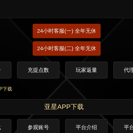
24小时客服(一) 全年无休
24小时客服(二) 全年无休
册
充提点数
玩家返量
代
P下载
亚星APP下载
载
参观账号
平台介绍
平