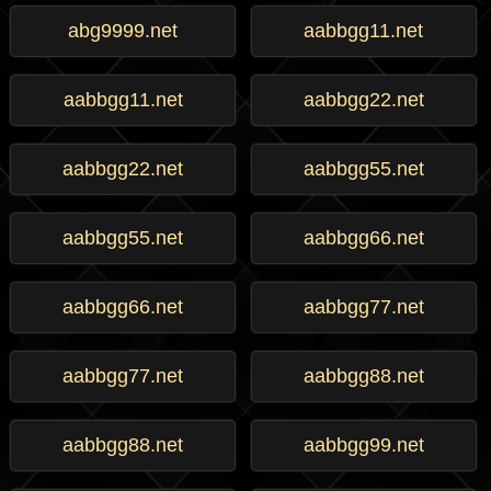
abg9999.net
aabbgg11.net
aabbgg11.net
aabbgg22.net
aabbgg22.net
aabbgg55.net
aabbgg55.net
aabbgg66.net
aabbgg66.net
aabbgg77.net
aabbgg77.net
aabbgg88.net
aabbgg88.net
aabbgg99.net